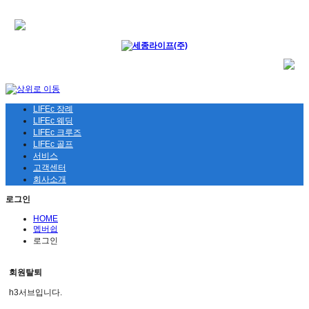
LIFEc 장례
LIFEc 웨딩
LIFEc 크루즈
LIFEc 골프
서비스
고객센터
회사소개
로그인
HOME
멥버쉽
로그인
회원탈퇴
h3서브입니다.