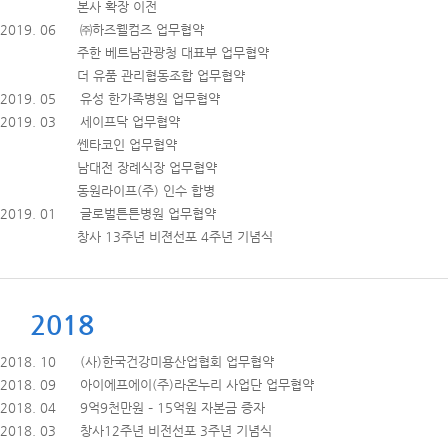
본사 확장 이전
2019. 06 ㈜하즈웰컴즈 업무협약
주한 베트남관광청 대표부 업무협약
더 유품 관리협동조합 업무협약
2019. 05 유성 한가족병원 업무협약
2019. 03 세이프닥 업무협약
쎈타코인 업무협약
남대전 장례식장 업무협약
동원라이프(주) 인수 합병
2019. 01 글로벌튼튼병원 업무협약
창사 13주년 비젼선포 4주년 기념식
2018
2018. 10 (사)한국건강미용산업협회 업무협약
2018. 09 아이에프에이(주)라온누리 사업단 업무협약
2018. 04 9억9천만원 – 15억원 자본금 증자
2018. 03 창사12주년 비전선포 3주년 기념식