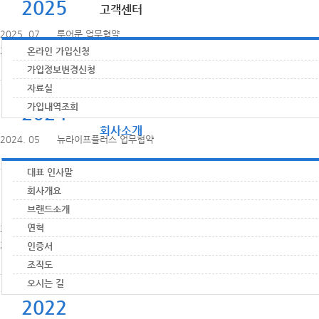
2025
고객센터
2025. 07 투어문 업무협약
2025. 08 국제e스포츠진흥원 업무협약
온라인 가입신청
가입정보변경신청
자료실
가입내역조회
2024
회사소개
2024. 05 뉴라이프플러스 업무협약
대표 인사말
회사개요
2023
브랜드소개
연혁
2023. 06 세리기획 업무협약
2023. 03 마이바운 업무협약
인증서
조직도
오시는 길
2022