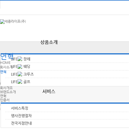
상품소개
연혁
LIFE
장례
HOME
LIFE
웨딩
회사소개
연혁
LIFE
크루즈
LIFE
골프
대표 인사말
회사개요
서비스
브랜드소개
연혁
인증서
조직도
오시는 길
서비스특징
행사진행절차
전국지점안내