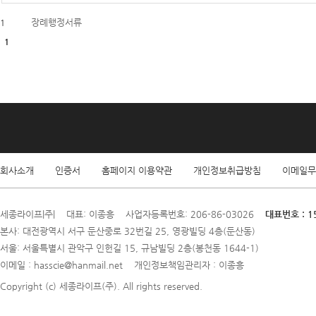
장례행정서류
1
1
회사소개
인증서
홈페이지 이용약관
개인정보취급방침
이메일무
세종라이프|주| 대표: 이종흥 사업자등록번호: 206-86-03026
대표번호 : 1
본사: 대전광역시 서구 둔산중로 32번길 25, 영광빌딩 4층(둔산동)
서울: 서울특별시 관악구 인헌길 15, 규남빌딩 2층(봉천동 1644-1)
이메일 : hasscie@hanmail.net 개인정보책임관리자 : 이종흥
Copyright (c) 세종라이프(주). All rights reserved.