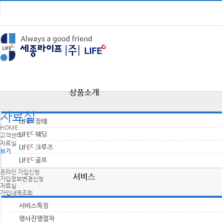
상품소개
자료실
LIFE
장례
HOME
LIFE
웨딩
고객센터
자료실
LIFE
크루즈
보기
LIFE
골프
온라인 가입신청
서비스
가입정보변경신청
자료실
가입내역조회
서비스특징
행사진행절차