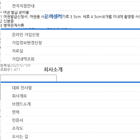
여권만들기(passport)
전국지점안내
해외여행 가기전 필수품이 여권이죠 여권 만드는 방법을 알려드리죠
* 여권 발급 준비물
고객센터
1.여권발급신청서, 여권용 사진1매 규격 가로 3.5cm 세로 4.5cm(6개월 이내에 촬영항 
2.신분증
3.병역관계서류
-27세 - 37세 병역 미필 남성 : 국외여행 허가서
-18세 - 24세 병역미필 남성 : 없음
온라인 가입신청
4.전국 각 시청,군청,구청 어디서나 발급 가능
가입정보변경신청
5.기간 : 신청일로 부터 약5일 소요
6.금액 : 24면 50.000원 48면 53.000원
자료실
첨부파일 다운로드
가입내역조회
등록자
세종라이프
등록일
2020-07-09
회사소개
조회수
1,471
대표 인사말
회사개요
브랜드소개
스팸방지코드 :
연혁
인증서
번호
조직도
오시는 길
여권만들기(passport)
2