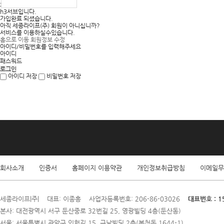
회원탈퇴
h3서브입니다.
가입완료 되셨습니다.
아직 세종라이프(주) 회원이 아니십니까?
서비스를 이용하실수있습니다.
홈으로 이동
회원정보 수정
아이디/비밀번호를 입력해주세요
아이디
패스워드
아이디 저장
비밀번호 저장
회사소개
인증서
홈페이지 이용약관
개인정보취급방침
이메일무
세종라이프|주| 대표: 이종흥 사업자등록번호: 206-86-03026
대표번호 : 1
본사: 대전광역시 서구 둔산중로 32번길 25, 영광빌딩 4층(둔산동)
서울: 서울특별시 관악구 인헌길 15, 규남빌딩 2층(봉천동 1644-1)