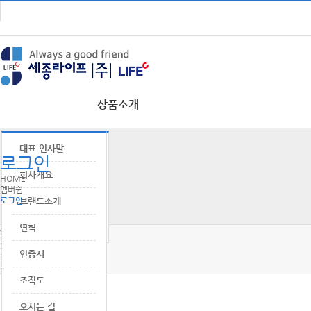
상품소개
LIFE
서비스특징
온라인 가입신청
대표 인사말
장례
로그인
LIFE
행사진행절차
가입정보변경신청
회사개요
웨딩
HOME
멥버쉽
로그인
LIFE
전국지점안내
자료실
브랜드소개
크루즈
LIFE
가입내역조회
연혁
골프
홈페이지 이용약관
회원약관
개인정보취급방침
인증서
이메일수집거부
중요정보고시
조직도
오시는 길