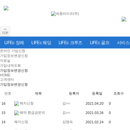
LIFEc 장례
LIFEc 웨딩
LIFEc 크루즈
LIFEc 골프
서비스
온라인 가입신청
가입정보변경신청
자료실
가입내역조회
가입정보변경신청
HOME
고객센터
가입정보변경신청
번호
제목
등록자
등록일
조회수
해지신청
김○○
16
2021.04.20
0
해약 환급금문의
김○○
15
2021.03.26
0
해지신청
김명숙
14
2021.02.24
0