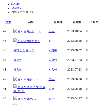
HOME
고객센터
가입정보변경신청
번호
제목
등록자
등록일
조회수
47
김○○
2023.10.04
0
해지요청드립니다.
46
최
2023.08.25
0
가입내역확인요청
45
해재 신청 합니다
박정민
2023.08.02
0
44
김옥연
김옥연
2023.07.23
0
43
김옥연
김옥연
2023.07.23
0
42
조○○
2023.06.26
0
해지신청합니다.
회원정보 변경 및 증권
41
김○○
2023.05.18
0
발급요청
40
방○○
2023.04.27
0
해지신청합니다.