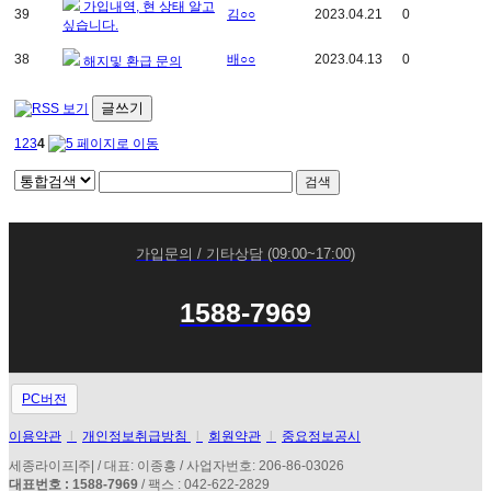
가입내역, 현 상태 알고
39
김○○
2023.04.21
0
싶습니다.
38
배○○
2023.04.13
0
해지및 환급 문의
글쓰기
1
2
3
4
가입문의 / 기타상담 (09:00~17:00)
1588-7969
PC버전
이용약관
l
개인정보취급방침
l
회원약관
l
중요정보공시
세종라이프|주| / 대표: 이종흥 / 사업자번호: 206-86-03026
대표번호 : 1588-7969
/ 팩스 : 042-622-2829